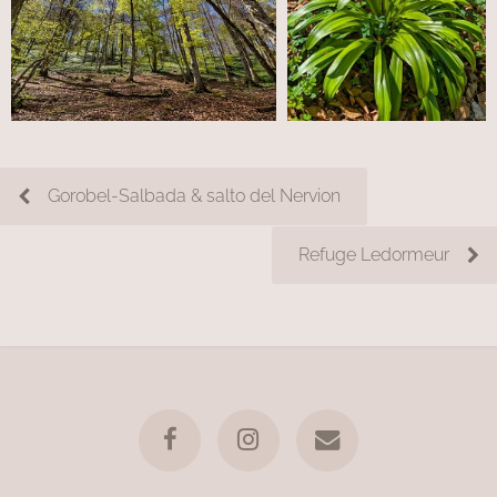
Gorobel-Salbada & salto del Nervion
Refuge Ledormeur