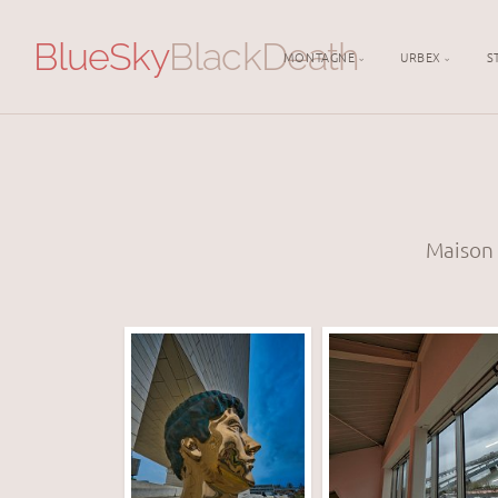
BlueSky
BlackDeath
MONTAGNE
URBEX
S
Maison 