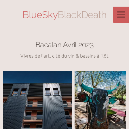
BlueSky
BlackDeath
Bacalan Avril 2023
Vivres de l'art, cité du vin & bassins à flôt