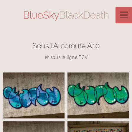
BlueSky
BlackDeath
Sous l'Autoroute A10
et sous la ligne TGV